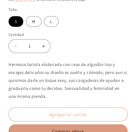
Talla
S
M
L
Cantidad
Reducir
Aumentar
cantidad
cantidad
para
para
Hermosa batola elaborada con raso de algodón liso y
PETALA
PETALA
encajes delicados su diseño es suelto y cómodo, pero aun si
BLANCA
BLANCA
quisimos darle un toque sexy, sus cargaderas de ayudan a
graduarla como tu decidas. Sensualidad y feminidad en
una misma prenda.
Agregar al carrito
Comprar ahora