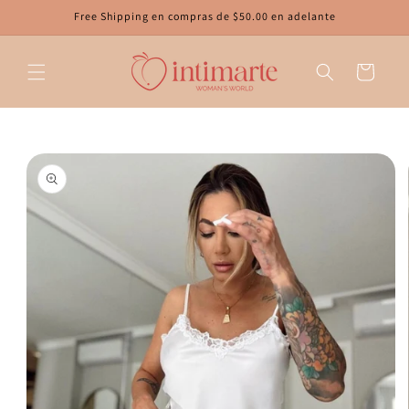
Ir
Free Shipping en compras de $50.00 en adelante
directamente
al contenido
Carrito
Ir
directamente
a la
información
del producto