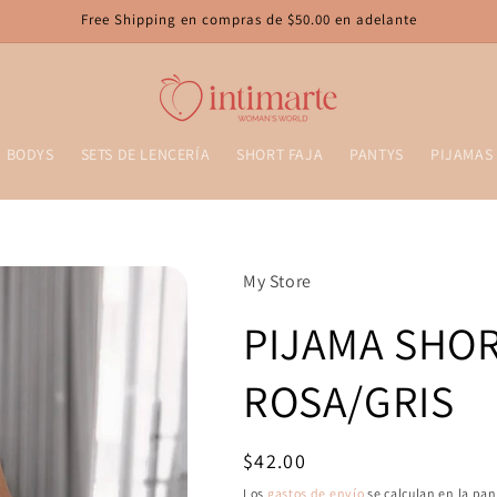
Free Shipping en compras de $50.00 en adelante
BODYS
SETS DE LENCERÍA
SHORT FAJA
PANTYS
PIJAMAS
My Store
PIJAMA SHO
ROSA/GRIS
Precio
$42.00
habitual
Los
gastos de envío
se calculan en la pan