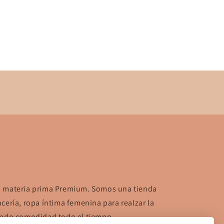
n materia prima Premium. Somos una tienda
cería, ropa íntima femenina para realzar la
zando comodidad todo el tiempo.