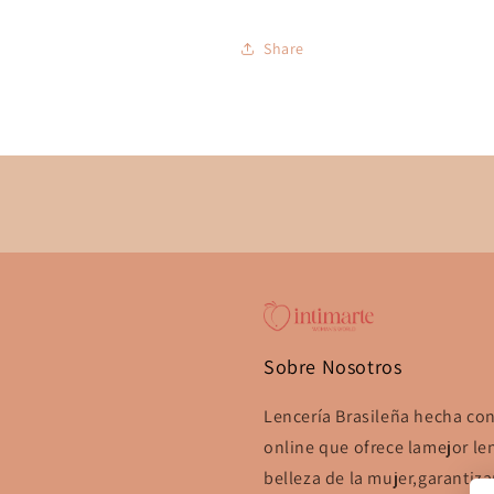
Share
Sobre Nosotros
Lencería Brasileña hecha co
online que ofrece lamejor len
belleza de la mujer,garanti