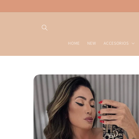
Ir
directamente
al contenido
HOME
NEW
ACCESORIOS
Ir
directamente
a la
información
del producto