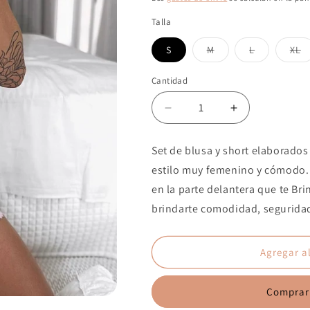
Talla
Variante
Variante
V
S
M
L
XL
agotada
agotada
a
o
o
o
no
no
n
Cantidad
disponible
disponible
d
Reducir
Aumentar
cantidad
cantidad
para
para
Set de blusa y short elaborados
PIJAMA
PIJAMA
estilo muy femenino y cómodo. S
SHORTDOOL
SHORTDOO
ROSA
ROSA
en la parte delantera que te Br
ROSA/GRIS
ROSA/GRIS
brindarte comodidad, seguridad
Agregar al
Comprar