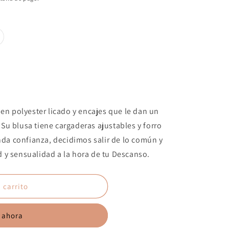
ariante
gotada
o
isponible
 en polyester licado y encajes que le dan un
u blusa tiene cargaderas ajustables y forro
L
inda confianza, decidimos salir de lo común y
 y sensualidad a la hora de tu Descanso.
 carrito
 ahora