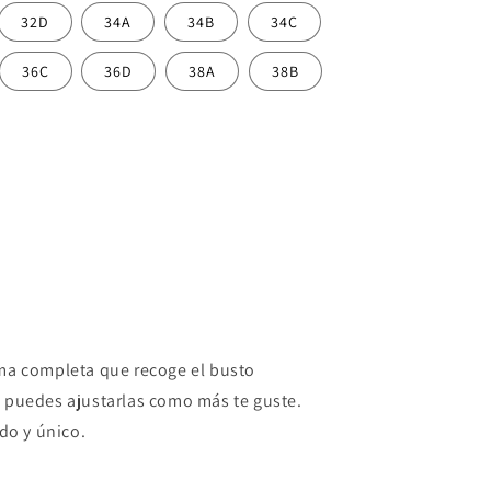
32D
34A
34B
34C
36C
36D
38A
38B
ma completa que recoge el busto
 puedes ajustarlas como más te guste.
do y único.