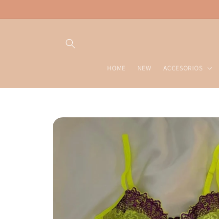
Ir
directamente
al contenido
HOME
NEW
ACCESORIOS
Ir
directamente
a la
información
del producto