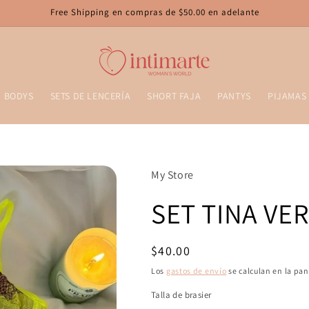
Free Shipping en compras de $50.00 en adelante
BODYS
SETS DE LENCERÍA
SHORT FAJA
PANTYS
PIJAMAS
My Store
SET TINA VE
Precio
$40.00
habitual
Los
gastos de envío
se calculan en la pan
Talla de brasier