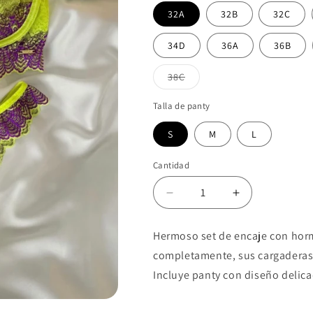
32A
32B
32C
34D
36A
36B
Variante
38C
agotada
o
no
Talla de panty
disponible
S
M
L
Cantidad
Reducir
Aumentar
cantidad
cantidad
para
para
Hermoso set de encaje con hor
SET
SET
completamente, sus cargaderas
TINA
TINA
VERDE
VERDE
Incluye panty con diseño delica
LIMA
LIMA
MORADO
MORADO